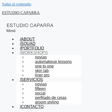
Saltar al contenido
ESTUDIO CAPARRA
Menú
/ABOUT
/SQUAD
/PORTFOLIO
/WORKSHOPS
novias
automakeup lessons
one to one
skin lab
liner pro
/SERVICIOS
novias
fifteen
social
perfilado de cejas
groom styling
/CONTACTO