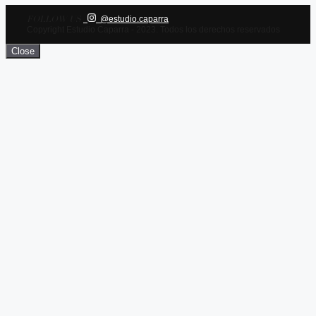
FOLLOW US
@estudio.caparra
Copyright Estudio Caparra - 2023. Todos los derechos reservados
Close