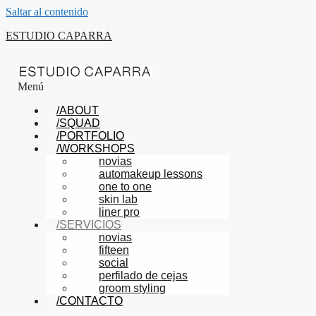
Saltar al contenido
ESTUDIO CAPARRA
Menú
/ABOUT
/SQUAD
/PORTFOLIO
/WORKSHOPS
novias
automakeup lessons
one to one
skin lab
liner pro
/SERVICIOS
novias
fifteen
social
perfilado de cejas
groom styling
/CONTACTO